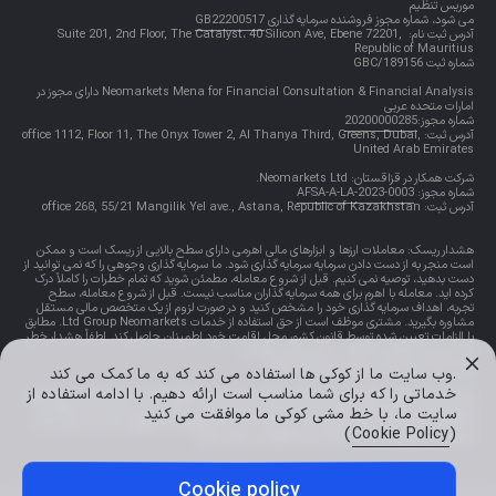
موریس تنظیم
می شود، شماره مجوز فروشنده سرمایه گذاری
GB22200517
آدرس ثبت نام: Suite 201, 2nd Floor, The Catalyst، 40 Silicon Ave, Ebene 72201,
Republic of Mauritius
شماره ثبت 189156/GBC
Neomarkets Mena for Financial Consultation & Financial Analysis دارای مجوز در
امارات متحده عربی
شماره مجوز:
20200000285
آدرس ثبت: office 1112, Floor 11, The Onyx Tower 2, Al Thanya Third, Greens, Dubai,
United Arab Emirates
شرکت همکار در قزاقستان: Neomarkets Ltd.
شماره مجوز:
AFSA-A-LA-2023-0003
آدرس ثبت: office 268, 55/21 Mangilik Yel ave., Astana, Republic of Kazakhstan
هشدار ریسک: معاملات ارزها و ابزارهای مالی اهرمی دارای سطح بالایی از ریسک است و ممکن
است منجر به از دست دادن سرمایه سرمایه گذاری شود. ما سرمایه گذاری وجوهی را که نمی توانید از
دست بدهید، توصیه نمی کنیم. قبل از شروع معامله، مطمئن شوید که تمام خطرات را کاملاً درک
کرده اید. معامله با اهرم برای همه سرمایه گذاران مناسب نیست. قبل از شروع معامله، سطح
تجربه، اهداف سرمایه گذاری خود را مشخص کنید و در صورت لزوم از یک متخصص مالی مستقل
مشاوره بگیرید. مشتری موظف است از حق استفاده از خدمات Ltd Group Neomarkets. مطابق
با الزامات تعیین شده توسط قانون کشور محل اقامت خود اطمینان حاصل کند. لطفاً هشدار خطر
Neomarkets Group Ltd. را به طور کامل بخوانید
Neomarkets Group Ltd Risk Warning
.وب سایت ما از کوکی ها استفاده می کند که به ما کمک می کند
خدماتی را که برای شما مناسب است ارائه دهیم. با ادامه استفاده از
محدودیت های منطقه ای: به ساکنان ایالات متحده و مناطق، کانادا، کره شمالی، بریتانیای
کبیر و برخی از کشورهای دیگر خدمات مالی ارائه نمی کند. بازدید از این سایت و استفاده از
سایت ما، با خط مشی کوکی ما موافقت می کنید
خدمات ممکن است در کشوری که در آن قرار دارید غیرقانونی (ممنوع) باشد و ممکن است
)
Cookie Policy
(
منجر به مسئولیت ایجاد شده توسط قوانین محلی شود
Cookie policy