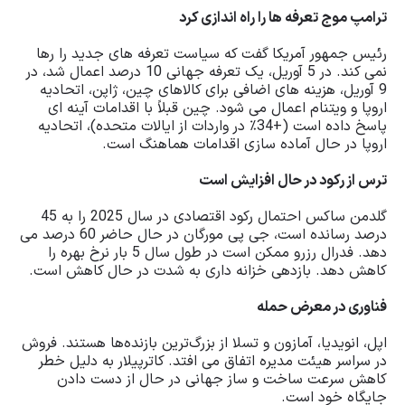
ترامپ موج تعرفه ها را راه اندازی کرد
رئیس جمهور آمریکا گفت که سیاست تعرفه های جدید را رها
نمی کند. در 5 آوریل، یک تعرفه جهانی 10 درصد اعمال شد، در
9 آوریل، هزینه های اضافی برای کالاهای چین، ژاپن، اتحادیه
اروپا و ویتنام اعمال می شود. چین قبلاً با اقدامات آینه ای
پاسخ داده است (+34٪ در واردات از ایالات متحده)، اتحادیه
اروپا در حال آماده سازی اقدامات هماهنگ است.
ترس از رکود در حال افزایش است
گلدمن ساکس احتمال رکود اقتصادی در سال 2025 را به 45
درصد رسانده است، جی پی مورگان در حال حاضر 60 درصد می
دهد. فدرال رزرو ممکن است در طول سال 5 بار نرخ بهره را
کاهش دهد. بازدهی خزانه داری به شدت در حال کاهش است.
فناوری در معرض حمله
اپل، انویدیا، آمازون و تسلا از بزرگ‌ترین بازنده‌ها هستند. فروش
در سراسر هیئت مدیره اتفاق می افتد. کاترپیلار به دلیل خطر
کاهش سرعت ساخت و ساز جهانی در حال از دست دادن
جایگاه خود است.