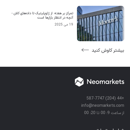
تمرکز بر هفته: از ژئوپلیتیک تا داده‌های کلان -
آنچه در انتظار بازارها است
19 می 2025
بیشتر کاوش کنید
+44 (204) 587-7747
info@neomarkets.com
از ساعت 9: 00 تا 20: 00