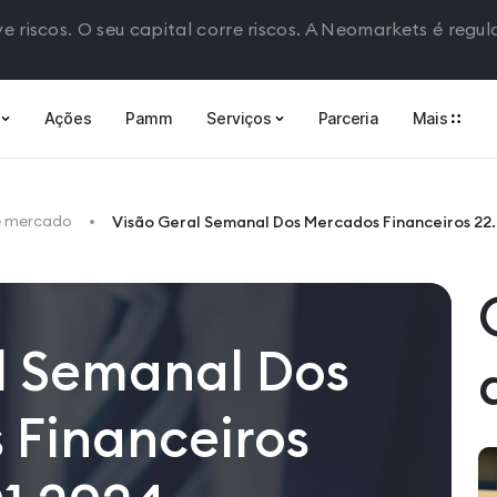
e riscos. O seu capital corre riscos. A Neomarkets é regu
Ações
Pamm
Serviços
Parceria
Mais
e mercado
Visão Geral Semanal Dos Mercados Financeiros 22
l Semanal Dos
 Financeiros