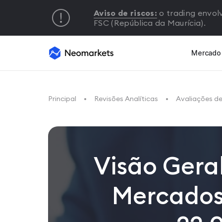
Aviso de riscos:
o trading envolv
FSC (República da Maurícia).
Mercado
Principal
Revisões Analíticas
Avaliações d
Visão Gera
Mercados