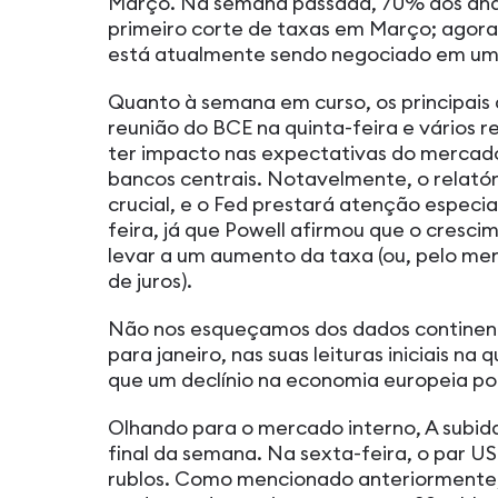
Março. Na semana passada, 70% dos ana
primeiro corte de taxas em Março; agora
está atualmente sendo negociado em uma
Quanto à semana em curso, os principai
reunião do BCE na quinta-feira e vários
ter impacto nas expectativas do mercado
bancos centrais. Notavelmente, o relatór
crucial, e o Fed prestará atenção especia
feira, já que Powell afirmou que o cres
levar a um aumento da taxa (ou, pelo meno
de juros).
Não nos esqueçamos dos dados continent
para janeiro, nas suas leituras iniciais na
que um declínio na economia europeia pod
Olhando para o mercado interno, A subida
final da semana. Na sexta-feira, o par U
rublos. Como mencionado anteriormente,