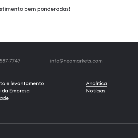
vestimento bem ponderadas!
 587-7747
info@neomarkets.com
to e levantamento
Analítica
a da Empresa
Notícias
rade