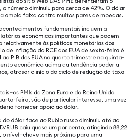
listas do sítio Web DAS PME defenderam o
, o número diminuiu para cerca de 42%. O dólar
 ampla faixa contra muitos pares de moedas.
s acontecimentos fundamentais incluem a
 relatórios económicos importantes que podem
 relativamente às políticas monetárias dos
io de inflação do RCE dos EUA de sexta-feira é
l ao PIB dos EUA no quarto trimestre na quinta-
cimento econômico acima da tendência poderia
s, atrasar o início do ciclo de redução da taxa
ais—os PMIs da Zona Euro e do Reino Unido
 quarta-feira, são de particular interesse, uma vez
eria fornecer apoio ao dólar.
 do dólar face ao Rublo russo diminuiu até ao
SD/RUB caiu quase um por cento, atingindo 88,22
 o nível—chave mais próximo para uma