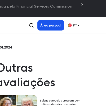
lada pela Financial Services Commission
Área pessoal
PT
.01.2024
Outras
avaliações
Bolsas europeias crescem com
notícias de adiamento das