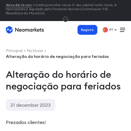
Aviso de riscos:
o trading envolve riscos. O seu capital corre riscos. A
Neomarkets é regulada pela Financial Services Commission FSC
(República da Maurícia).
Registo
PT
Principal
Notícias
Alteração do horário de negociação para feriados
Alteração do horário de
negociação para feriados
21 december 2023
Prezados clientes!