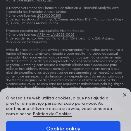
Número de registo: 189156/GBC
A Neomarkets Mena for Financial Consultation & Financial Analysis, está
licenciada nos Emirados Árabes Unidos.
Número de licença:
20200000285
Endereço registado: Al Thanya 3, Greens, escritório 1112, 11º andar, torre Onyx
2, Dubai, Emirados Árabes Unidos.
Empresa parceira no Cazaquistão: Neomarkets Ltd.
Número de licença:
AFSA-A-LA-2023-0003
Endereço de registo: Avenida Mangilik El, 55/21, escritório 268, Astana,
República do Cazaquistão.
Aviso de risco: o trading de divisas e instrumentos financeiros com recurso a
fundos alheios é altamente arriscado e pode resultar na perda do capital
investido. Não recomendamos que invista fundos que não se pode permitir
perder. Certifique-se de que compreende todos os riscos antes de começar a
negociar. O trading com recurso a capitais alheios não é adequado para
todos os investidores. Antes de começar a negociar, tenha em conta o seu
nível de experiência, os seus objetivos de investimento e, se necessário, pida
conselho de um especialista financeiro independente. É da responsabilidade
do Cliente assegurar-se de que está autorizado a utilizar os serviços da
Neomarkets Group Ltd com base nos requisitos estabelecidos pela legislação
do seu país de residência. Por favor, leia o
aviso de risco completo da
Neomarkets Group Ltd.
O nosso site web utiliza cookies, o que nos ajuda a
Restrições regionais:
A Neomarkets Group Ltd não fornece serviços
prestar um serviço personalizado para você. Ao
financeiros a residentes dos EUA e seus territórios, Canadá, RPDC, Reino
Unido e alguns outros países. A visita a este sítio e a utilização dos serviços
continuar a utilizar o nosso site web, você concorda
pode ser ilegal (proibida) no país onde se encontra e pode estar sujeita às leis
com a nossa
Política de Cookies
e regulamentos locais.
Cookie policy